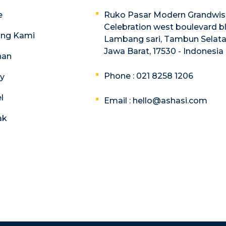
e
Ruko Pasar Modern Grandwisa
Celebration west boulevard bl
ang Kami
Lambang sari, Tambun Selatan
Jawa Barat, 17530 - Indonesia
nan
Phone : 021 8258 1206
ry
l
Email :
hello@ashasi.com
ak