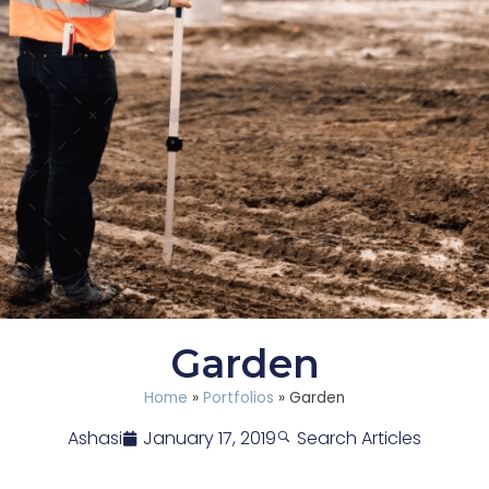
Garden
Home
»
Portfolios
»
Garden
Ashasi
January 17, 2019
Search Articles